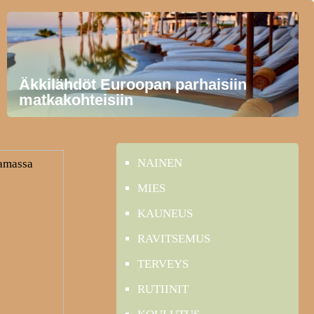
Äkkilähdöt Euroopan parhaisiin
matkakohteisiin
NAINEN
MIES
KAUNEUS
RAVITSEMUS
TERVEYS
RUTIINIT