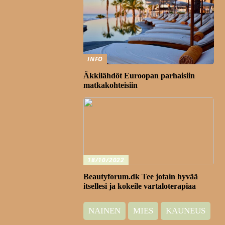
INFO
Äkkilähdöt Euroopan parhaisiin
matkakohteisiin
18/10/2022
Beautyforum.dk Tee jotain hyvää
itsellesi ja kokeile vartaloterapiaa
NAINEN
MIES
KAUNEUS