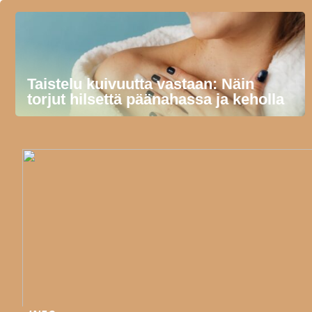
Taistelu kuivuutta vastaan: Näin
torjut hilsettä päänahassa ja keholla