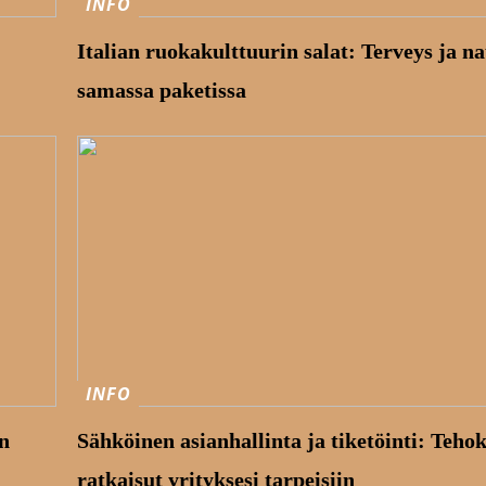
INFO
Italian ruokakulttuurin salat: Terveys ja na
samassa paketissa
INFO
n
Sähköinen asianhallinta ja tiketöinti: Teho
ratkaisut yrityksesi tarpeisiin