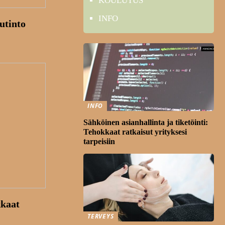
KOULUTUS
INFO
utinto
INFO
Sähköinen asianhallinta ja tiketöinti:
Tehokkaat ratkaisut yrityksesi
tarpeisiin
kkaat
TERVEYS