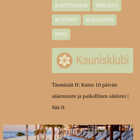
RAVITSEMUS
TERVEYS
RUTIINIT
KOULUTUS
INFO
Täsmäsää II: Katso 10 päivän
sääennuste ja paikallinen säätieto |
Sää II