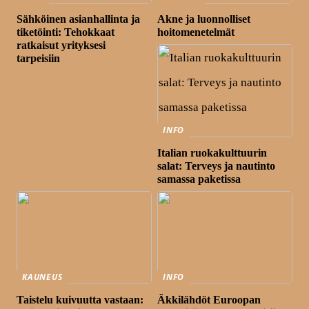
Sähköinen asianhallinta ja
Akne ja luonnolliset
tiketöinti: Tehokkaat
hoitomenetelmät
ratkaisut yrityksesi
tarpeisiin
INFO
Italian ruokakulttuurin
salat: Terveys ja nautinto
samassa paketissa
KAUNEUS
INFO
Taistelu kuivuutta vastaan:
Äkkilähdöt Euroopan