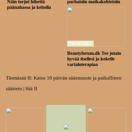
Näin torjut hilsettä
parhaisiin matkakohteisiin
päänahassa ja keholla
18/10/2022
Beautyforum.dk Tee jotain
hyvää itsellesi ja kokeile
vartaloterapiaa
Täsmäsää II: Katso 10 päivän sääennuste ja paikallinen
säätieto | Sää II