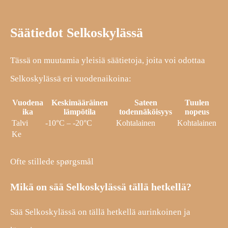
Säätiedot Selkoskylässä
Tässä on muutamia yleisiä säätietoja, joita voi odottaa
Selkoskylässä eri vuodenaikoina:
Vuodena
Keskimääräinen
Sateen
Tuulen
ika
lämpötila
todennäköisyys
nopeus
Talvi
-10°C – -20°C
Kohtalainen
Kohtalainen
Ke
Ofte stillede spørgsmål
Mikä on sää Selkoskylässä tällä hetkellä?
Sää Selkoskylässä on tällä hetkellä aurinkoinen ja