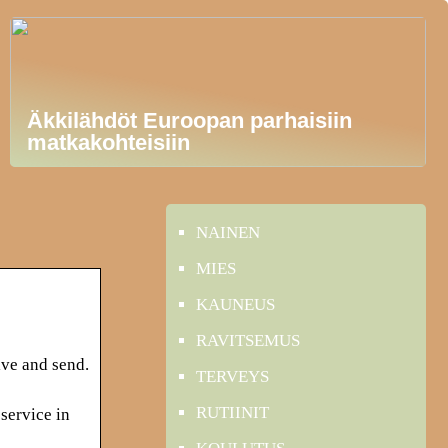
Äkkilähdöt Euroopan parhaisiin
matkakohteisiin
NAINEN
MIES
KAUNEUS
RAVITSEMUS
ive and send.
TERVEYS
RUTIINIT
service in