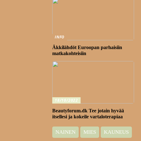
INFO
Äkkilähdöt Euroopan parhaisiin
matkakohteisiin
18/10/2022
Beautyforum.dk Tee jotain hyvää
itsellesi ja kokeile vartaloterapiaa
NAINEN
MIES
KAUNEUS