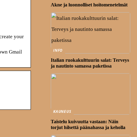
Akne ja luonnolliset hoitomenetelmät
create your
INFO
r own Gmail
Italian ruokakulttuurin salat: Terveys
ja nautinto samassa paketissa
KAUNEUS
Taistelu kuivuutta vastaan: Näin
torjut hilsettä päänahassa ja keholla