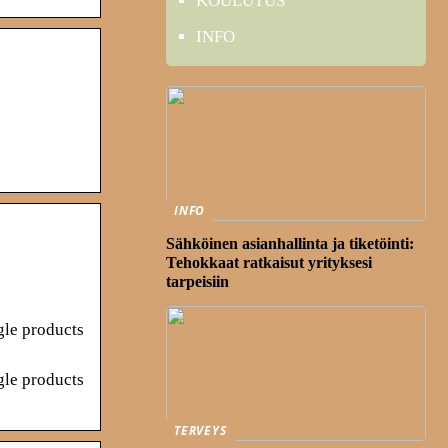
KOULUTUS
INFO
INFO
Sähköinen asianhallinta ja tiketöinti:
Tehokkaat ratkaisut yrityksesi
tarpeisiin
gle products
gle products
TERVEYS