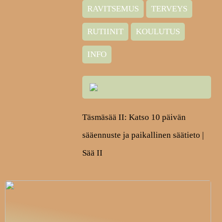
RAVITSEMUS
TERVEYS
RUTIINIT
KOULUTUS
INFO
Täsmäsää II: Katso 10 päivän
sääennuste ja paikallinen säätieto |
Sää II