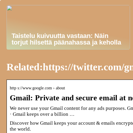
Taistelu kuivuutta vastaan: Näin
torjut hilsettä päänahassa ja keholla
Related:https://twitter.com/g
http s://www.google.com › about
Gmail: Private and secure email at 
We never use your Gmail content for any ads purposes. Gma
· Gmail keeps over a billion …
Discover how Gmail keeps your account & emails encrypted,
the world.