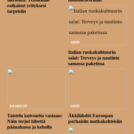
ratkaisut yrityksesi
tarpeisiin
INFO
Italian ruokakulttuurin
salat: Terveys ja nautinto
samassa paketissa
KAUNEUS
INFO
Taistelu kuivuutta vastaan:
Äkkilähdöt Euroopan
Näin torjut hilsettä
parhaisiin matkakohteisiin
päänahassa ja keholla