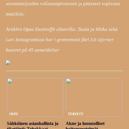
asiantuntijoiden valinnanprosessin ja päässeet sopivaan
matchiin.
Artiklen Opas Ensitreffit alttarilla: Tuula ja Miika sekä
Lari Instagramissa har i gennemsnit fået
3.6
stjerner
baseret på
45
anmeldelser
INFO
TERVEYS
Sähköinen asianhallinta ja
Akne ja luonnolliset
tiketöinti: Tehokkaat
hoitomenetelmät