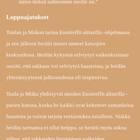
miten tärkeä suhteemme meille on.”
Loppuajatukset
Tuulan ja Miikan tarina Ensitreffit alttarilla -ohjelmassa
ja sen jälkeen herätti monet tunteet katsojien
keskuudessa. Heidän kykynsä selviytyä vaikeuksistaan
osoitti, että rakkaus voi selviytyä haasteista, ja heidän
yhtenäisyytensä julkisuudessa oli inspiroivaa.
Tuula ja Miika yhdistyvät muiden Ensitreffit alttarilla -
parien kanssa, koska he kaikki ovat kokeneet samanlaisia
​​haasteita ja voivat tarjota vertaistukea toisilleen. Vaikka
heidän tarinansa ei ollut helppo, se herätti myös uskoa
siihen, että rakkauden löytäminen vaikeiden