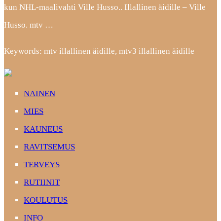
kun NHL-maalivahti Ville Husso.. Illallinen äidille – Ville
Husso. mtv …
Keywords: mtv illallinen äidille, mtv3 illallinen äidille
NAINEN
MIES
KAUNEUS
RAVITSEMUS
TERVEYS
RUTIINIT
KOULUTUS
INFO