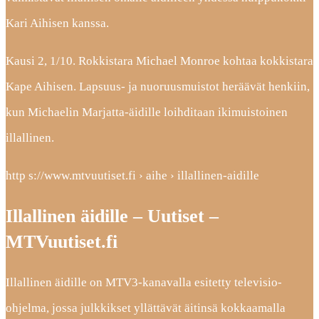
Kari Aihisen kanssa.
Kausi 2, 1/10. Rokkistara Michael Monroe kohtaa kokkistara
Kape Aihisen. Lapsuus- ja nuoruusmuistot heräävät henkiin,
kun Michaelin Marjatta-äidille loihditaan ikimuistoinen
illallinen.
http s://www.mtvuutiset.fi › aihe › illallinen-aidille
Illallinen äidille – Uutiset –
MTVuutiset.fi
Illallinen äidille on MTV3-kanavalla esitetty televisio-
ohjelma, jossa julkkikset yllättävät äitinsä kokkaamalla