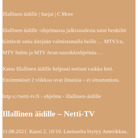
Illallinen äidille | Sarjat | C More
Illallinen äidille -ohjelmassa julkisuudesta tutut henkilöt
kiittävät omia äitejään valmistamalla heille … MTV3:n,
MTV Subin ja MTV Avan suosikkiohjelmia …
Katso Illallinen äidille helposti netissä vaikka heti.
Ensimmäiset 2 viikkoa ovat ilmaisia – ei sitoutumista.
http s://netti-tv.fi › ohjelma › illallinen-äidille
Illallinen äidille – Netti-TV
11.08.2021. Kausi 2, 10/10. Lautaselta löytyy Amerikkaa,