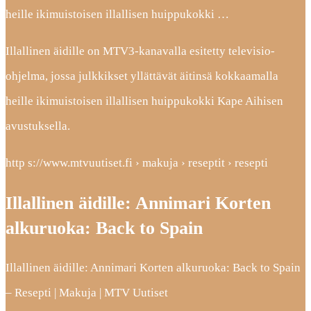
heille ikimuistoisen illallisen huippukokki …
Illallinen äidille on MTV3-kanavalla esitetty televisio-
ohjelma, jossa julkkikset yllättävät äitinsä kokkaamalla
heille ikimuistoisen illallisen huippukokki Kape Aihisen
avustuksella.
http s://www.mtvuutiset.fi › makuja › reseptit › resepti
Illallinen äidille: Annimari Korten
alkuruoka: Back to Spain
Illallinen äidille: Annimari Korten alkuruoka: Back to Spain
– Resepti | Makuja | MTV Uutiset