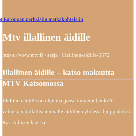
t Euroopan parhaisiin matkakohteisiin
Mtv illallinen äidille
http s://www.mtv.fi › sarja › illallinen-aidille-3672
Illallinen äidille – katso maksutta
MTV Katsomossa
Illallinen äidille on ohjelma, jossa tunnetut henkilöt
valmistavat illallisen omalle äidilleen yhdessä huippukokki
Kari Aihisen kanssa.