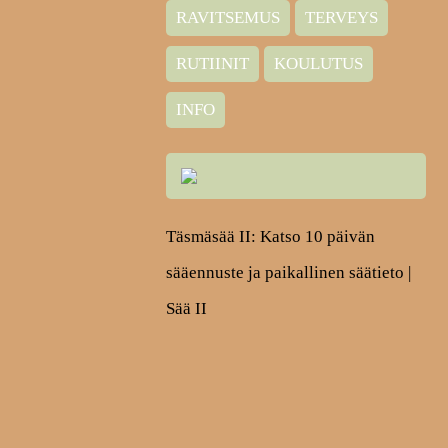
RAVITSEMUS
TERVEYS
RUTIINIT
KOULUTUS
INFO
Täsmäsää II: Katso 10 päivän
sääennuste ja paikallinen säätieto |
Sää II