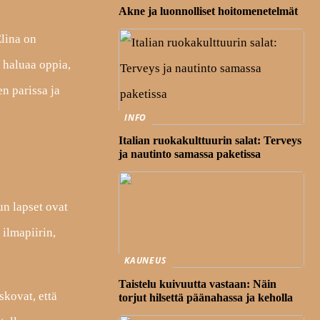
Akne ja luonnolliset hoitomenetelmät
Elina on
 haluaa oppia,
en parissa ja
INFO
Italian ruokakulttuurin salat: Terveys
ja nautinto samassa paketissa
un lapset ovat
ilmapiirin,
KAUNEUS
Taistelu kuivuutta vastaan: Näin
skovat, että
torjut hilsettä päänahassa ja keholla