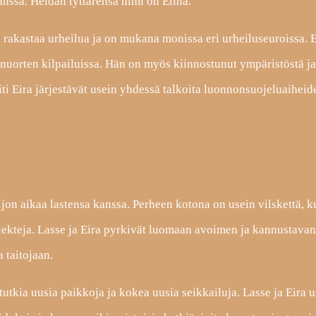
anssa. Heidän tyttärensä nimi on Elina.
n rakastaa urheilua ja on mukana monissa eri urheiluseuroissa. 
nuorten kilpailuissa. Hän on myös kiinnostunut ympäristöstä ja
iti Eira järjestävät usein yhdessä talkoita luonnonsuojeluaiheid
ljon aikaa lastensa kanssa. Perheen kotona on usein vilskettä, k
ojekteja. Lasse ja Eira pyrkivät luomaan avoimen ja kannustavan 
 taitojaan.
tutkia uusia paikkoja ja kokea uusia seikkailuja. Lasse ja Eira u