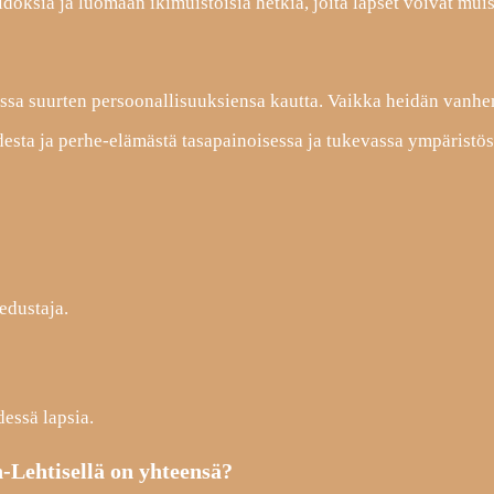
oksia ja luomaan ikimuistoisia hetkiä, joita lapset voivat muis
lossa suurten persoonallisuuksiensa kautta. Vaikka heidän van
udesta ja perhe-elämästä tasapainoisessa ja tukevassa ympäristös
edustaja.
essä lapsia.
n-Lehtisellä on yhteensä?