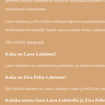
perheen yhteiset kokemukset auttavat lujittamaan perheen sid
myöhemmin elämässään.
Lasse Lehtisen ja Eira Palin-Lehtisen lapset ovat päivänva
työskentelevät medialle, lapset saavat nauttia ilosta, rakka
Ofte stillede spørgsmål
Kuka on Lasse Lehtinen?
Lasse Lehtinen on suomalainen poliitikko ja entinen kansan
Kuka on Eira Palin-Lehtinen?
Eira Palin-Lehtinen on Lasse Lehtisen vaimo ja heillä on yhd
Kuinka monta lasta Lasse Lehtisellä ja Eira Pali