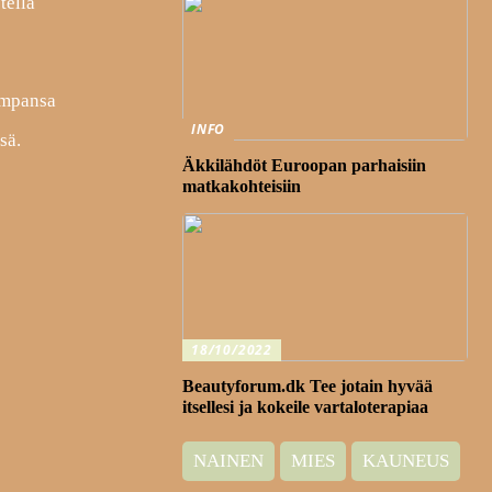
tella
hempansa
INFO
sä.
Äkkilähdöt Euroopan parhaisiin
matkakohteisiin
18/10/2022
Beautyforum.dk Tee jotain hyvää
itsellesi ja kokeile vartaloterapiaa
NAINEN
MIES
KAUNEUS