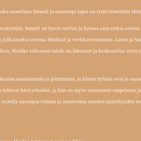
oika nimeltään Samuli ja nuorempi lapsi on tyttö nimeltään Hel
alismiin. Samuli on hyvin utelias ja haluaa aina tutkia asioita 
n julkaistuksi useissa lehdissä ja verkkosivustoissa. Lasse ja S
silleen. Heidän välisensä suhde on läheinen ja keskustelua synty
akastaa maalaamista ja piirtämistä, ja hänen työnsä ovat jo saan
n taitavat käsityötaidot, ja hän on myös innostunut ompelusta j
i esitellä uusimpia töitään ja inspiroitua muiden taiteilijoiden te