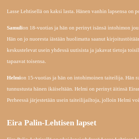
Lasse Lehtisellä on kaksi lasta. Hänen vanhin lapsensa on p
Samuli
on 18-vuotias ja hän on perinyt isänsä intohimon journ
Hän on jo nuoresta iästään huolimatta saanut kirjoitustöitää
keskustelevat usein yhdessä uutisista ja jakavat tietoja toi
tapaavat toisensa.
Helmi
on 15-vuotias ja hän on intohimoinen taiteilija. Hän r
tunnustusta hänen ikäiseltään. Helmi on perinyt äitinsä Eira
Perheessä järjestetään usein taiteilijailtoja, jolloin Helmi vo
Eira Palin-Lehtisen lapset