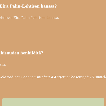
 Eira Palin-Lehtisen kanssa?
n yhdessä Eira Palin-Lehtisen kanssa.
ulkisuuden henkilöitä?
ssa.
e-elämää har i gennemsnit fået
4.4
stjerner baseret på
15
anmeld