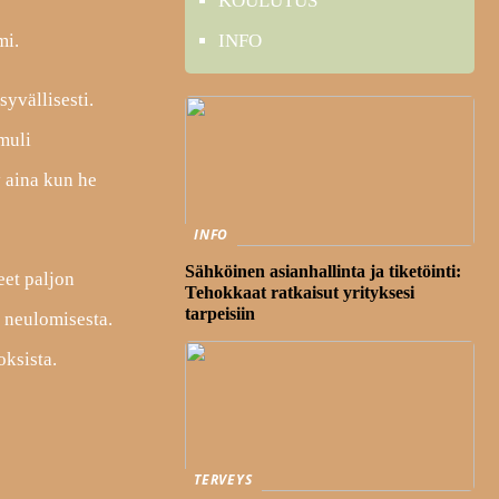
KOULUTUS
mi.
INFO
syvällisesti.
amuli
y aina kun he
INFO
Sähköinen asianhallinta ja tiketöinti:
eet paljon
Tehokkaat ratkaisut yrityksesi
tarpeisiin
a neulomisesta.
oksista.
TERVEYS