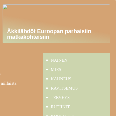
Äkkilähdöt Euroopan parhaisiin
matkakohteisiin
NAINEN
MIES
ä
KAUNEUS
 millaista
RAVITSEMUS
TERVEYS
RUTIINIT