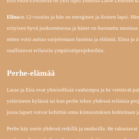
Eira Palin-Lehtisellä on yksi lapsi yhdessä Lasse Lehtisen k
Elina
on 12-vuotias ja hän on energinen ja iloinen lapsi. Hä
erityisen hyvä juoksemisessa ja hänet on huomattu monissa 
miten voisi auttaa suojelemaan luontoa ja eläimiä. Elina ja ä
osallistuvat erilaisiin ympäristöprojekteihin.
Perhe-elämää
Lasse ja Eira ovat yhteisöllisiä vanhempia ja he viettävät pa
ystävineen kylässä tai kun perhe tekee yhdessä erilaisia pr
jossa lapset voivat kehittää omia kiinnostuksen kohteitaan ja
Perhe käy usein yhdessä retkillä ja matkoilla. He rakastavat 