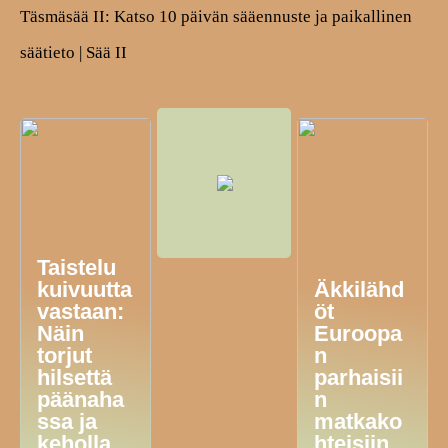
Täsmäsää II: Katso 10 päivän sääennuste ja paikallinen
säätieto | Sää II
Taistelu
kuivuutta
Äkkilähd
vastaan:
öt
Näin
Euroopa
torjut
n
hilsettä
parhaisii
päänaha
n
ssa ja
matkako
keholla
hteisiin