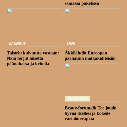
samassa paketissa
KAUNEUS
INFO
Taistelu kuivuutta vastaan:
Äkkilähdöt Euroopan
Näin torjut hilsettä
parhaisiin matkakohteisiin
päänahassa ja keholla
18/10/2022
Beautyforum.dk Tee jotain
hyvää itsellesi ja kokeile
vartaloterapiaa