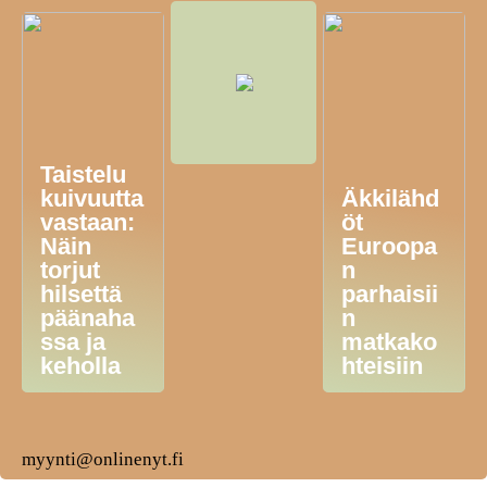
Taistelu
kuivuutta
Äkkilähd
vastaan:
öt
Näin
Euroopa
torjut
n
hilsettä
parhaisii
päänaha
n
ssa ja
matkako
keholla
hteisiin
myynti@onlinenyt.fi