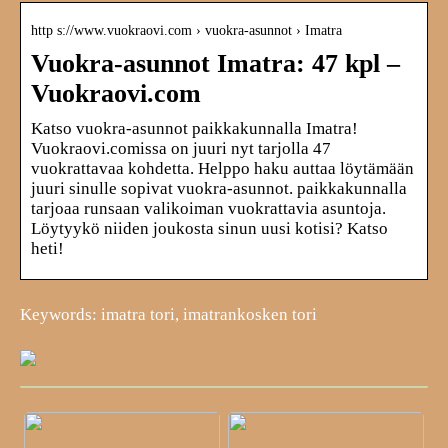
http s://www.vuokraovi.com › vuokra-asunnot › Imatra
Vuokra-asunnot Imatra: 47 kpl –
Vuokraovi.com
Katso vuokra-asunnot paikkakunnalla Imatra!
Vuokraovi.comissa on juuri nyt tarjolla 47
vuokrattavaa kohdetta. Helppo haku auttaa löytämään
juuri sinulle sopivat vuokra-asunnot. paikkakunnalla
tarjoaa runsaan valikoiman vuokrattavia asuntoja.
Löytyykö niiden joukosta sinun uusi kotisi? Katso
heti!
Keywords: imatra tori, imatrankosken tori