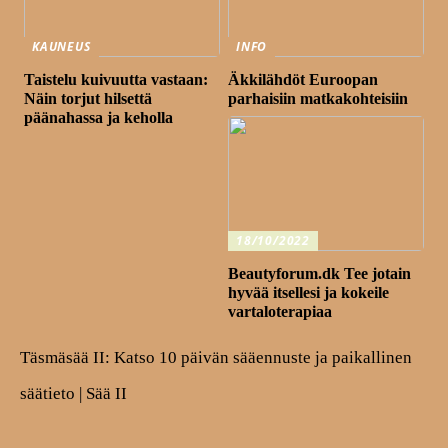
KAUNEUS
INFO
Taistelu kuivuutta vastaan:
Äkkilähdöt Euroopan
Näin torjut hilsettä
parhaisiin matkakohteisiin
päänahassa ja keholla
18/10/2022
Beautyforum.dk Tee jotain
hyvää itsellesi ja kokeile
vartaloterapiaa
Täsmäsää II: Katso 10 päivän sääennuste ja paikallinen
säätieto | Sää II