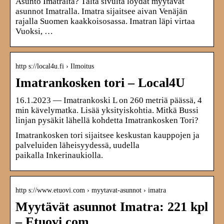
Asunto Imatralta? Tältä sivulta löydät myytävät
asunnot Imatralla. Imatra sijaitsee aivan Venäjän
rajalla Suomen kaakkoisosassa. Imatran läpi virtaa
Vuoksi, …
http s://local4u.fi › Ilmoitus
Imatrankosken tori – Local4U
16.1.2023 — Imatrankoski L on 260 metriä päässä, 4
min kävelymatka. Lisää yksityiskohtia. Mitkä Bussi
linjan pysäkit lähellä kohdetta Imatrankosken Tori?
Imatrankosken tori sijaitsee keskustan kauppojen ja
palveluiden läheisyydessä, uudella
paikalla Inkerinaukiolla.
http s://www.etuovi.com › myytavat-asunnot › imatra
Myytävät asunnot Imatra: 221 kpl
– Etuovi.com