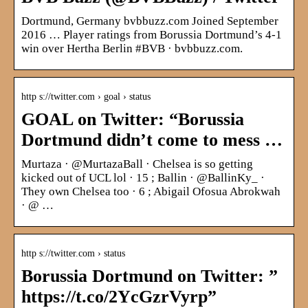
Dortmund, Germany bvbbuzz.com Joined September
2016 … Player ratings from Borussia Dortmund’s 4-1
win over Hertha Berlin #BVB · bvbbuzz.com.
http s://twitter.com › goal › status
GOAL on Twitter: “Borussia
Dortmund didn’t come to mess …
Murtaza · @MurtazaBall · Chelsea is so getting
kicked out of UCL lol · 15 ; Ballin · @BallinKy_ ·
They own Chelsea too · 6 ; Abigail Ofosua Abrokwah
· @ …
http s://twitter.com › status
Borussia Dortmund on Twitter: ”
https://t.co/2YcGzrVyrp”