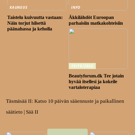
KAUNEUS
INFO
Taistelu kuivuutta vastaan:
Äkkilähdöt Euroopan
Näin torjut hilsettä
parhaisiin matkakohteisiin
päänahassa ja keholla
18/10/2022
Beautyforum.dk Tee jotain
hyvää itsellesi ja kokeile
vartaloterapiaa
Täsmäsää II: Katso 10 päivän sääennuste ja paikallinen
säätieto | Sää II