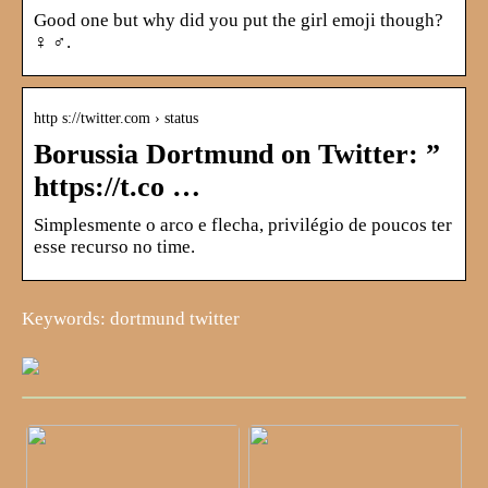
Good one but why did you put the girl emoji though?
‍♀️ ‍♂️.
http s://twitter.com › status
Borussia Dortmund on Twitter: ” 󠁧󠁢󠁥󠁮󠁧󠁿
https://t.co …
Simplesmente o arco e flecha, privilégio de poucos ter
esse recurso no time.
Keywords: dortmund twitter